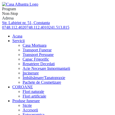
Skip
to
Program
content
Non-Stop
Adresa
Str. Labirint nr. 51, Constanta
0748.112.402
0748.112.401
0241.513.815
Acasa
Servicii
Casa Mortuara
Transport Funerar
Transport Persoane
Capac Frigorific
Repatriere Decedati
Acte Necesare Inmormantarii
Incinerare
Îmbălsămare/Tanatopraxie
Pachete de Cosmetizare
COROANE
Flori naturale
Flori artificiale
Produse funerare
Sicrie
Accesorii
Fotoceramica