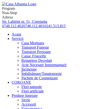
Skip
to
Program
content
Non-Stop
Adresa
Str. Labirint nr. 51, Constanta
0748.112.402
0748.112.401
0241.513.815
Acasa
Servicii
Casa Mortuara
Transport Funerar
Transport Persoane
Capac Frigorific
Repatriere Decedati
Acte Necesare Inmormantarii
Incinerare
Îmbălsămare/Tanatopraxie
Pachete de Cosmetizare
COROANE
Flori naturale
Flori artificiale
Produse funerare
Sicrie
Accesorii
Fotoceramica