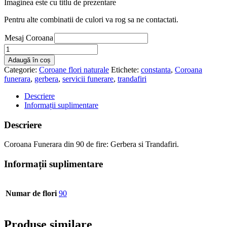
Imaginea este cu titlu de prezentare
Pentru alte combinatii de culori va rog sa ne contactati.
Mesaj Coroana
Cantitate
Coroana
Adaugă în coș
Funerara
Categorie:
Coroane flori naturale
Etichete:
constanta
,
Coroana
Constanta
funerara
,
gerbera
,
servicii funerare
,
trandafiri
57
Descriere
Informații suplimentare
Descriere
Coroana Funerara din 90 de fire: Gerbera si Trandafiri.
Informații suplimentare
Numar de flori
90
Produse similare