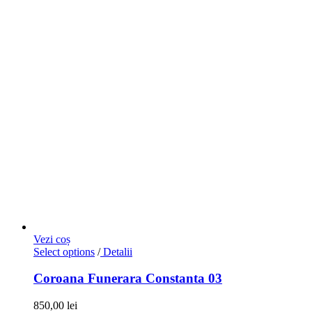
Vezi coș
Select options
/
Detalii
Coroana Funerara Constanta 03
850,00
lei