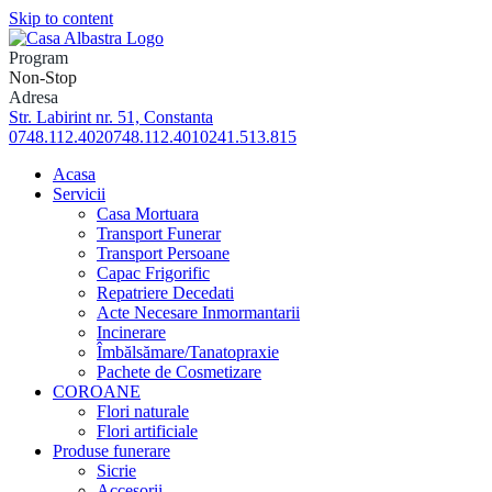
Skip to content
Program
Non-Stop
Adresa
Str. Labirint nr. 51, Constanta
0748.112.402
0748.112.401
0241.513.815
Acasa
Servicii
Casa Mortuara
Transport Funerar
Transport Persoane
Capac Frigorific
Repatriere Decedati
Acte Necesare Inmormantarii
Incinerare
Îmbălsămare/Tanatopraxie
Pachete de Cosmetizare
COROANE
Flori naturale
Flori artificiale
Produse funerare
Sicrie
Accesorii