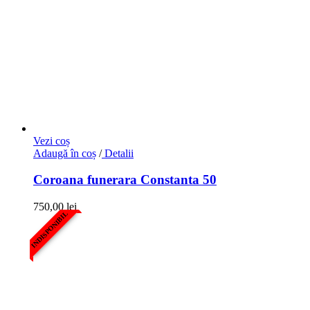
Vezi coș
Adaugă în coș
/
Detalii
Coroana funerara Constanta 50
750,00
lei
INDISPONIBIL